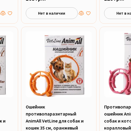
Нет в наличии
Нет в н
Ошейник
Противопар
противопаразитарный
ошейник Anim
к и
AnimAll VetLine для собак и
собак и кото
кошек 35 см, оранжевый
коралловый