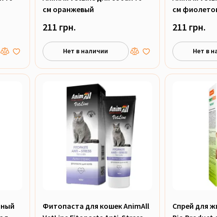
см оранжевый
см фиолето
211 грн.
211 грн.
Нет в наличии
Нет в н
тный
Фитопаста для кошек AnimAll
Спрей для ж