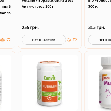
сол
VetLine Fitopaste Anti-Stress
Bio Product 
уппы B
Анти-стресс 100 г
300 мл
машних
255 грн.
315 грн.
Нет в наличии
Нет в н