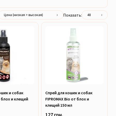
Показать:
Цена (низкая > высокая)
48
ошек и собак
Спрей для кошек и собак
 блох и клещей
FIPROMAX Bio от блох и
клещей 150 мл
127 грн.