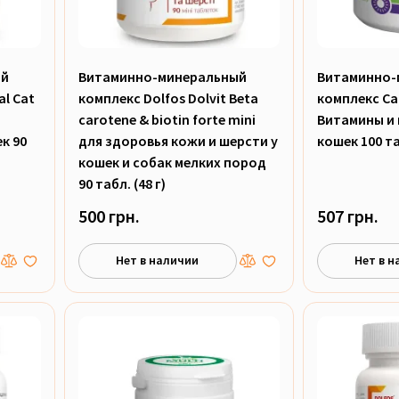
ый
Витаминно-минеральный
Витаминно-
al Cat
комплекс Dolfos Dolvit Beta
комплекс Can
carotene & biotin forte mini
Витамины и
к 90
для здоровья кожи и шерсти у
кошек 100 таб
кошек и собак мелких пород
90 табл. (48 г)
500 грн.
507 грн.
Нет в наличии
Нет в н