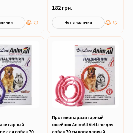
182 грн.
аличии
Нет в наличии
Противопаразитарный
азитарный
ошейник AnimAll VetLine для
ine для собак 70
собак 70 см коралловый