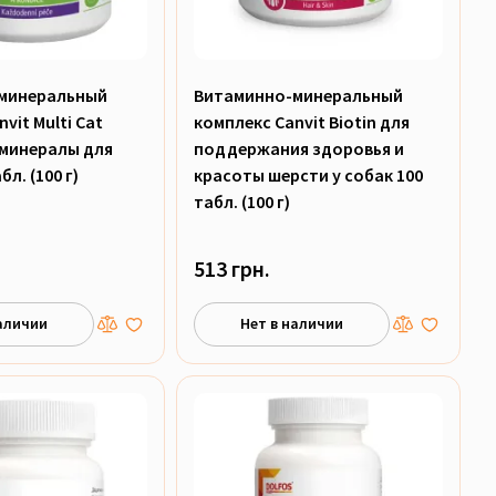
минеральный
Витаминно-минеральный
vit Multi Cat
комплекс Canvit Biotin для
 минералы для
поддержания здоровья и
л. (100 г)
красоты шерсти у собак 100
табл. (100 г)
513 грн.
аличии
Нет в наличии