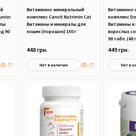
ый
Витаминно-минеральный
Витаминно-
unior
комплекс Canvit Nutrimin Cat
комплекс Dol
алы
Витамины и минералы для
Витамины и
д 90
кошек (порошок) 150 г
взрослых со
90 табл. (48 г
448 грн.
449 грн.
Нет в наличии
Нет в н