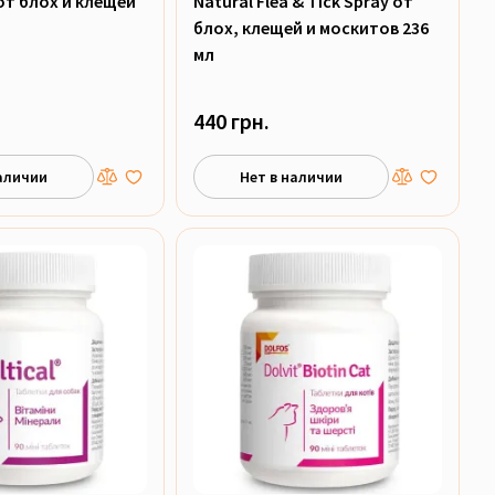
от блох и клещей
Natural Flea & Tick Spray от
блох, клещей и москитов 236
мл
440 грн.
аличии
Нет в наличии