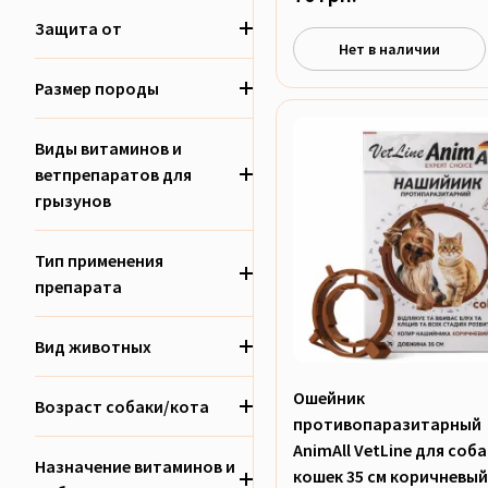
Защита от
Нет в наличии
Размер породы
Виды витаминов и
ветпрепаратов для
грызунов
Тип применения
препарата
Вид животных
Ошейник
Возраст собаки/кота
противопаразитарный
AnimAll VetLine для соба
Назначение витаминов и
кошек 35 см коричневый