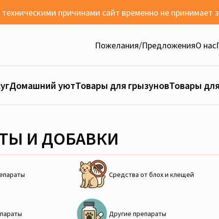
с техническими причинами сайт временно не принимает 
Пожелания/Предложения
О нас
уг
Домашний уют
Товары для грызунов
Товары для
ТЫ И ДОБАВКИ
репараты
Средства от блох и клещей
епараты
Другие препараты