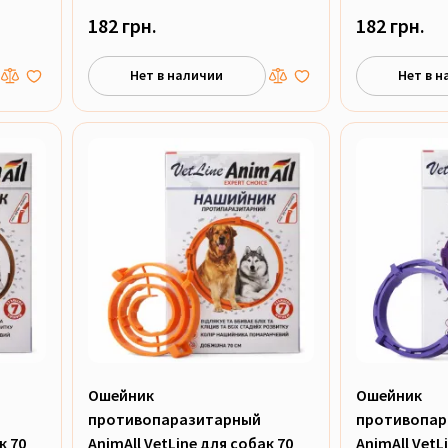
182 грн.
182 грн.
Нет в наличии
Нет в н
Ошейник
Ошейник
противопаразитарный
противопар
к 70
AnimAll VetLine для собак 70
AnimAll VetL