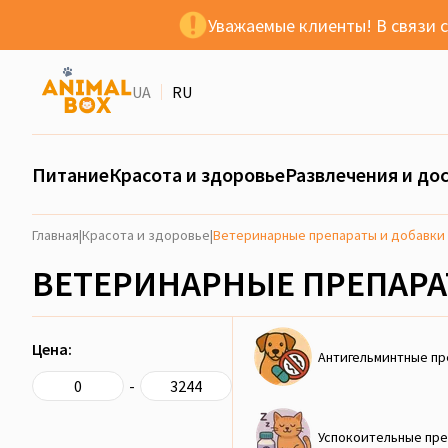
Уважаемые клиенты! В связи 
UA
RU
Питание
Красота и здоровье
Развлечения и дос
Главная
|
Красота и здоровье
|
Ветеринарные препараты и добавки
ВЕТЕРИНАРНЫЕ ПРЕПАРА
Цена:
Антигельминтные п
-
Успокоительные пр