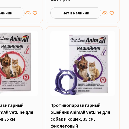
аличии
Нет в наличии
азитарный
Противопаразитарный
All VetLine для
ошейник AnimAll VetLine для
в 35 см
собак и кошек, 35 см,
фиолетовый