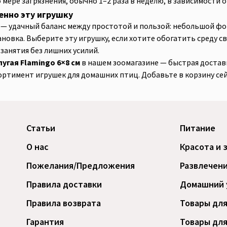
 мере загрязнения, обычно 1–2 раза в неделю, в зависимости 
енно эту игрушку
ell — удачный баланс между простотой и пользой: небольшой ф
ановка. Выберите эту игрушку, если хотите обогатить среду 
анятия без лишних усилий.
угая Flamingo 6×8 см
в нашем зоомагазине — быстрая достав
тимент игрушек для домашних птиц. Добавьте в корзину сей
Статьи
Питание
О нас
Красота и 
Пожелания/Предложения
Развлечени
Правила доставки
Домашний 
Правила возврата
Товары для
Гарантия
Товары для