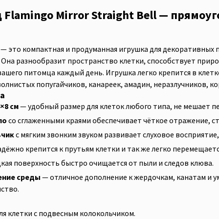
Flamingo Mirror Straight Bell — прямоу
ell — это компактная и продуманная игрушка для декоративны
. Она разнообразит пространство клетки, способствует приро
шего питомца каждый день. Игрушка легко крепится в клетке
олнистых попугайчиков, канареек, амадин, неразлучников, ко
а
×8 см
— удобный размер для клеток любого типа, не мешает 
ло
со сглаженными краями обеспечивает чёткое отражение, с
ьчик
с мягким звонким звуком развивает слуховое восприятие
дёжно крепится к прутьям клетки и так же легко перемещаетс
кая поверхность быстро очищается от пыли и следов клюва.
ение среды
— отличное дополнение к жердочкам, канатам и 
ство.
ля клетки с подвесным колокольчиком.