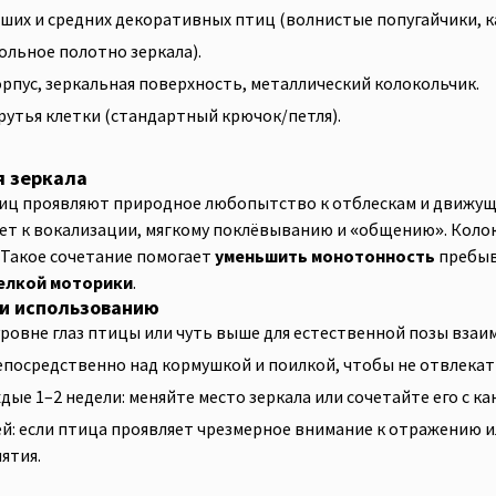
ших и средних декоративных птиц (волнистые попугайчики, кан
гольное полотно зеркала).
рпус, зеркальная поверхность, металлический колокольчик.
рутья клетки (стандартный крючок/петля).
я зеркала
ц проявляют природное любопытство к отблескам и движущи
т к вокализации, мягкому поклёвыванию и «общению». Колоко
 Такое сочетание помогает
уменьшить монотонность
пребыв
елкой моторики
.
и использованию
уровне глаз птицы или чуть выше для естественной позы взаи
епосредственно над кормушкой и поилкой, чтобы не отвлекат
ые 1–2 недели: меняйте место зеркала или сочетайте его с к
й: если птица проявляет чрезмерное внимание к отражению ил
ятия.