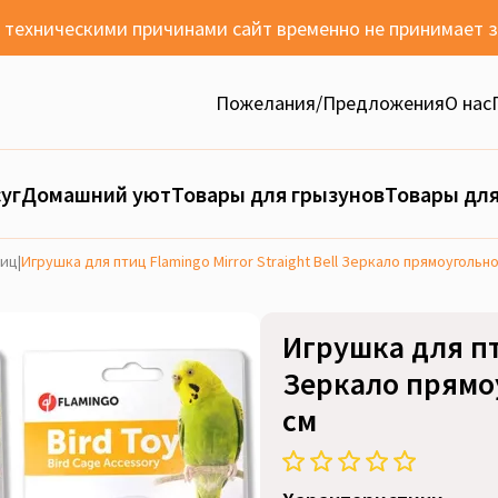
с техническими причинами сайт временно не принимает 
Пожелания/Предложения
О нас
уг
Домашний уют
Товары для грызунов
Товары для
тиц
|
Игрушка для птиц Flamingo Mirror Straight Bell Зеркало прямоугольн
Игрушка для пти
Зеркало прямо
см