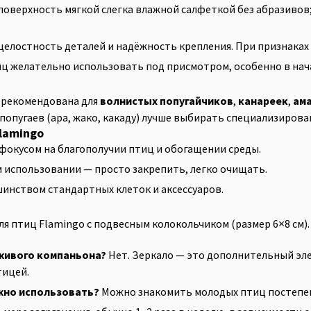
оверхность мягкой слегка влажной салфеткой без абразивов
целостность деталей и надёжность крепления. При признаках
ц желательно использовать под присмотром, особенно в нач
ll рекомендована для
волнистых попугайчиков
,
канареек
,
ам
 попугаев (ара, жако, какаду) лучше выбирать специализиро
lamingo
фокусом на благополучии птиц и обогащении среды.
 использовании — просто закрепить, легко очищать.
инством стандартных клеток и аксессуаров.
ля птиц Flamingo с подвесным колокольчиком (размер 6×8 см).
живого компаньона?
Нет. Зеркало — это дополнительный эле
тицей.
жно использовать?
Можно знакомить молодых птиц постепенн