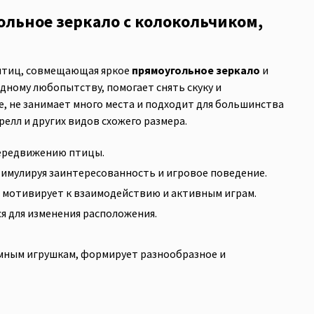
гольное зеркало с колокольчиком,
х птиц, совмещающая яркое
прямоугольное зеркало
и
дному любопытству, помогает снять скуку и
, не занимает много места и подходит для большинства
релл и других видов схожего размера.
передвижению птицы.
тимулируя заинтересованность и игровое поведение.
, мотивирует к взаимодействию и активным играм.
я для изменения расположения.
умным игрушкам, формирует разнообразное и