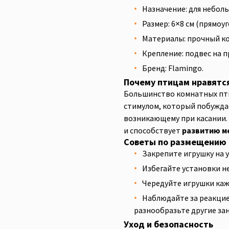
Назначение: для неболь
Размер: 6×8 см (прямоу
Материалы: прочный ко
Крепление: подвес на п
Бренд: Flamingo.
Почему птицам нравятс
Большинство комнатных пти
стимулом, который побуждае
возникающему при касании.
и способствует
развитию м
Советы по размещению 
Закрепите игрушку на 
Избегайте установки н
Чередуйте игрушки кажд
Наблюдайте за реакцие
разнообразьте другие зан
Уход и безопасность