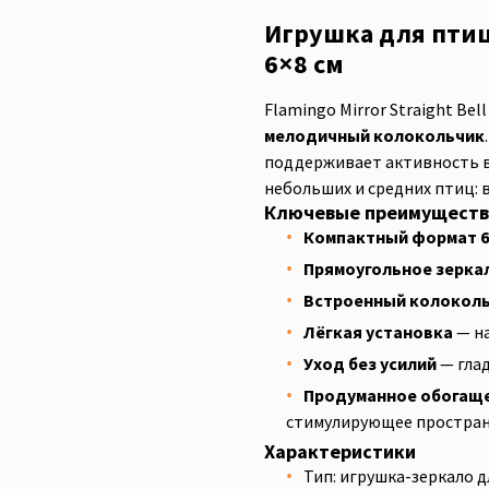
Игрушка для птиц 
6×8 см
Flamingo Mirror Straight B
мелодичный колокольчик
поддерживает активность ва
небольших и средних птиц: в
Ключевые преимуществ
Компактный формат 6
Прямоугольное зерка
Встроенный колокол
Лёгкая установка
— на
Уход без усилий
— глад
Продуманное обогащ
стимулирующее простран
Характеристики
Тип: игрушка-зеркало д