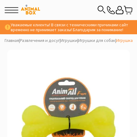
Уважаемые клиенты! В связи с техническими причинами сайт
временно не принимает заказы! Благодарим за понимание!
Главная
|
Развлечения и досуг
|
Игрушки
|
Игрушки для собак
|
Игрушка дл