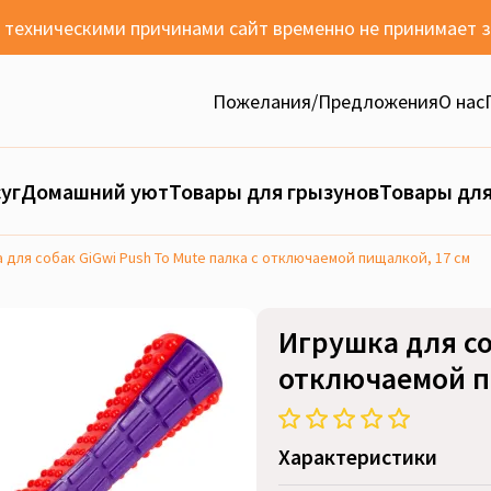
с техническими причинами сайт временно не принимает 
Пожелания/Предложения
О нас
уг
Домашний уют
Товары для грызунов
Товары для
 для собак GiGwi Push To Mute палка с отключаемой пищалкой, 17 см
Игрушка для со
отключаемой п
Характеристики