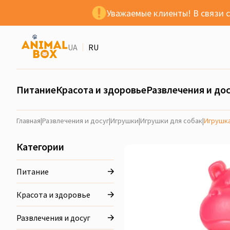
Уважаемые клиенты! В связи 
UA
RU
Питание
Красота и здоровье
Развлечения и дос
Главная
|
Развлечения и досуг
|
Игрушки
|
Игрушки для собак
|
Игрушка
Категории
Питание
Красота и здоровье
Развлечения и досуг