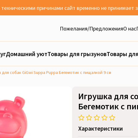
с техническими причинами сайт временно не принимает 
Пожелания/Предложения
О нас
уг
Домашний уют
Товары для грызунов
Товары для
 для собак GiGwi Suppa Puppa Бегемотик с пищалкой 9 см
Игрушка для со
Бегемотик с пи
Характеристики