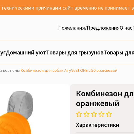
с техническими причинами сайт временно не принимает 
Пожелания/Предложения
О нас
уг
Домашний уют
Товары для грызунов
Товары для
и костюмы
|
Комбинезон для собак AiryVest ONE L 50 оранжевый
Комбинезон для
оранжевый
Характеристики