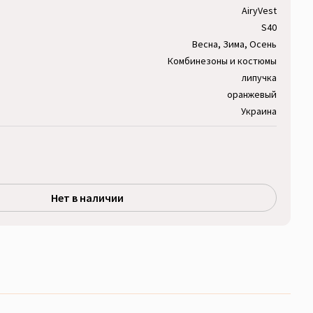
AiryVest
S40
Весна, Зима, Осень
Комбинезоны и костюмы
липучка
оранжевый
Украина
Нет в наличии