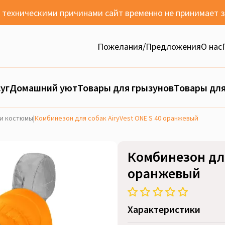
с техническими причинами сайт временно не принимает 
Пожелания/Предложения
О нас
уг
Домашний уют
Товары для грызунов
Товары для
и костюмы
|
Комбинезон для собак AiryVest ONE S 40 оранжевый
Комбинезон для
оранжевый
Характеристики