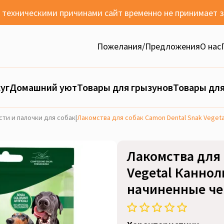
с техническими причинами сайт временно не принимает 
Пожелания/Предложения
О нас
уг
Домашний уют
Товары для грызунов
Товары для
ти и палочки для собак
|
Лакомства для собак Camon Dental Snak Vegeta
Лакомства для 
Vegetal Каннол
начиненные чер