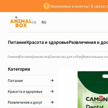
Уважаемые клиенты! В связи 
UA
RU
Питание
Красота и здоровье
Развлечения и дос
Главная
|
Питание
|
лакомства
|
Лакомства для собак
|
Жевательные кос
Категории
Питание
Красота и здоровье
Развлечения и досуг