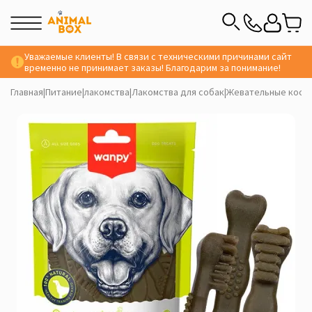
Уважаемые клиенты! В связи с техническими причинами сайт
временно не принимает заказы! Благодарим за понимание!
Главная
|
Питание
|
лакомства
|
Лакомства для собак
|
Жевательные кости