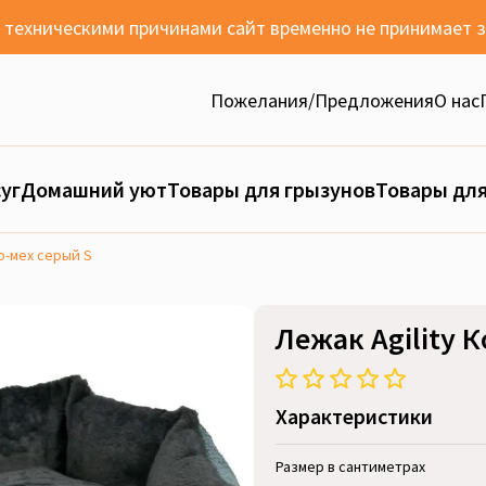
с техническими причинами сайт временно не принимает 
Пожелания/Предложения
О нас
уг
Домашний уют
Товары для грызунов
Товары для
о-мех серый S
Лежак Agility 
Характеристики
Размер в сантиметрах