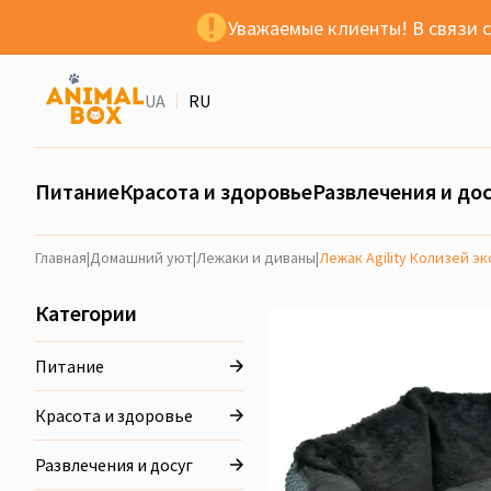
Уважаемые клиенты! В связи 
UA
RU
Питание
Красота и здоровье
Развлечения и дос
Главная
|
Домашний уют
|
Лежаки и диваны
|
Лежак Agility Колизей эк
Категории
Питание
Красота и здоровье
Развлечения и досуг