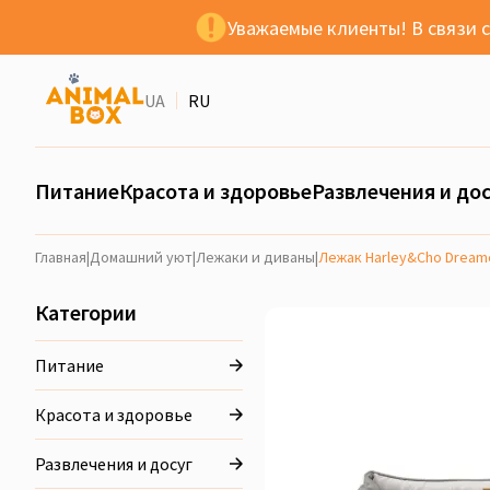
Уважаемые клиенты! В связи 
UA
RU
Питание
Красота и здоровье
Развлечения и дос
Главная
|
Домашний уют
|
Лежаки и диваны
|
Лежак Harley&Cho Dream
Категории
Питание
Красота и здоровье
Развлечения и досуг