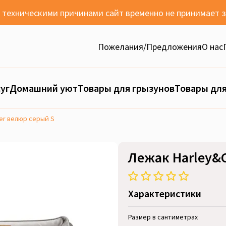
с техническими причинами сайт временно не принимает 
Пожелания/Предложения
О нас
уг
Домашний уют
Товары для грызунов
Товары для
er велюр серый S
Лежак Harley&
Характеристики
Размер в сантиметрах