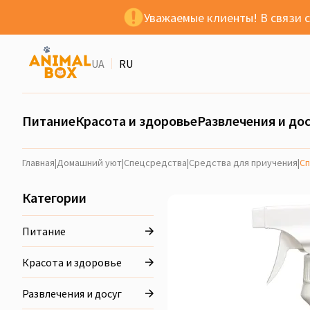
Уважаемые клиенты! В связи 
UA
RU
Питание
Красота и здоровье
Развлечения и дос
Главная
|
Домашний уют
|
Спецсредства
|
Средства для приучения
|
Сп
Категории
Питание
Красота и здоровье
Развлечения и досуг