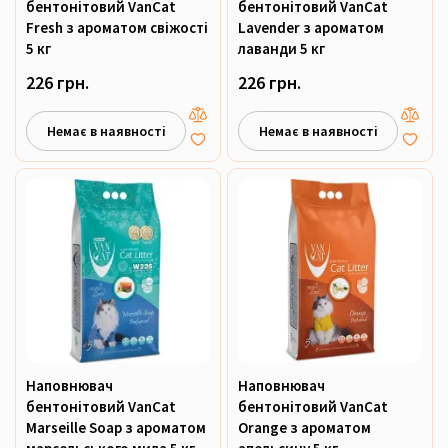
бентонітовий VanCat
бентонітовий VanCat
Fresh з ароматом свіжості
Lavender з ароматом
5 кг
лаванди 5 кг
226 грн.
226 грн.
Немає в наявності
Немає в наявності
Наповнювач
Наповнювач
бентонітовий VanCat
бентонітовий VanCat
Marseille Soap з ароматом
Orange з ароматом