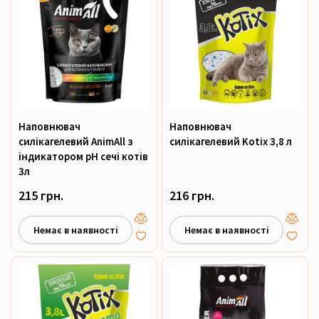
Наповнювач
Наповнювач
силікагелевий AnimAll з
силікагелевий Kotix 3,8 л
індикатором рН сечі котів
3л
215 грн.
216 грн.
Немає в наявності
Немає в наявності