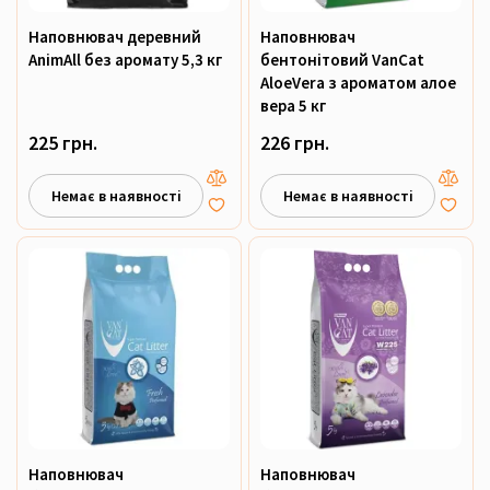
Наповнювач деревний
Наповнювач
AnimAll без аромату 5,3 кг
бентонітовий VanCat
AloeVera з ароматом алое
вера 5 кг
225 грн.
226 грн.
Немає в наявності
Немає в наявності
Наповнювач
Наповнювач