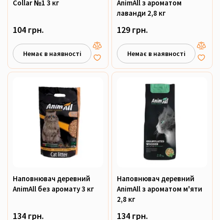
Collar №1 3 кг
AnimAll з ароматом
лаванди 2,8 кг
104 грн.
129 грн.
Немає в наявності
Немає в наявності
Наповнювач деревний
Наповнювач деревний
AnimAll без аромату 3 кг
AnimAll з ароматом м'яти
2,8 кг
134 грн.
134 грн.