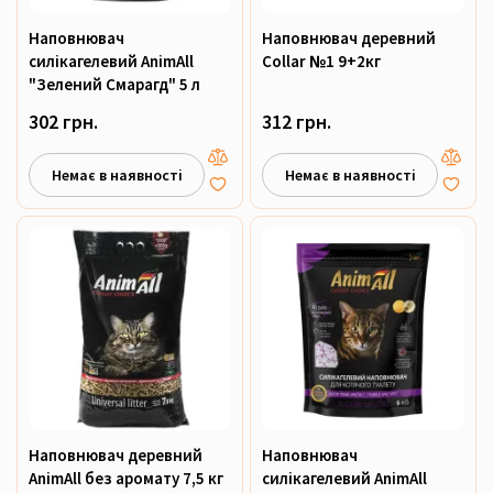
Наповнювач
Наповнювач деревний
силікагелевий AnimAll
Collar №1 9+2кг
"Зелений Смарагд" 5 л
302 грн.
312 грн.
Немає в наявності
Немає в наявності
Наповнювач деревний
Наповнювач
AnimAll без аромату 7,5 кг
силікагелевий AnimAll