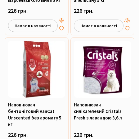
марсельського мила 5 кг
апельсину 5 кг
226 грн.
226 грн.
Немає в наявності
Немає в наявності
Наповнювач
Наповнювач
бентонітовий VanCat
силікагелевий Cristals
Unscented без аромату 5
Fresh з лавандою 3,6 л
кг
226 грн.
226 грн.