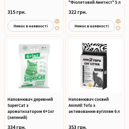
"Фіолетовий Аметист" 5 л
315 грн.
322 грн.
Немає в наявності
Немає в наявності
Наповнювач деревний
Наповнювач соєвий
SuperCat з
AnimAll Tofu з
ароматизатором 6+1кг
активованим вугіллям 6 л
(зелений)
334 грн.
353 грн.