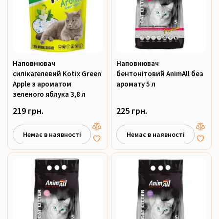
Наповнювач
Наповнювач
силікагелевий Kotix Green
бентонітовий AnimAll без
Apple з ароматом
аромату 5 л
зеленого яблука 3,8 л
219 грн.
225 грн.
Немає в наявності
Немає в наявності