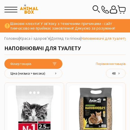
Шановні клієнти! У зв'язку з технічними причинами - сайт
тимчасово не приймає замовлення! Дякуємо за розуміння!
Головна
|
Краса і здоров’я
|
Догляд та гігієна
|
Наповнювачі для туалету
НАПОВНЮВАЧІ ДЛЯ ТУАЛЕТУ
Фільтр товарів
Порівняння товарів
Ціна (низька > висока)
48