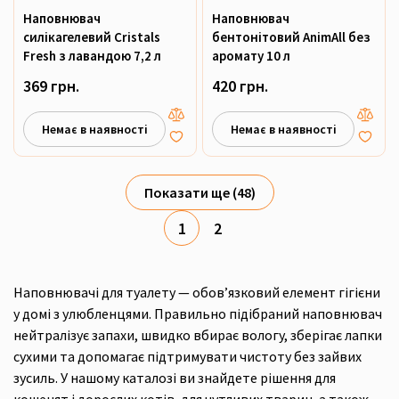
Наповнювач
Наповнювач
силікагелевий Cristals
бентонітовий AnimAll без
Fresh з лавандою 7,2 л
аромату 10 л
369 грн.
420 грн.
Немає в наявності
Немає в наявності
Показати ще (48)
1
2
Наповнювачі для туалету — обов’язковий елемент гігієни
у домі з улюбленцями. Правильно підібраний наповнювач
нейтралізує запахи, швидко вбирає вологу, зберігає лапки
сухими та допомагає підтримувати чистоту без зайвих
зусиль. У нашому каталозі ви знайдете рішення для