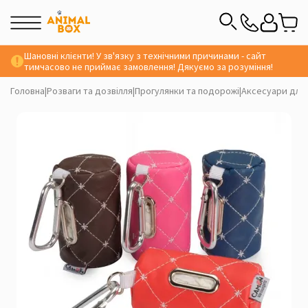
Шановні клієнти! У зв'язку з технічними причинами - сайт
тимчасово не приймає замовлення! Дякуємо за розуміння!
Головна
|
Розваги та дозвілля
|
Прогулянки та подорожі
|
Аксесуари для