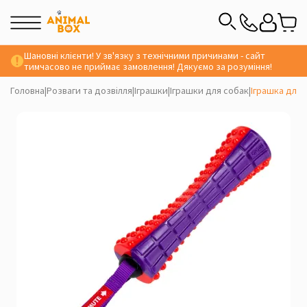
Шановні клієнти! У зв'язку з технічними причинами - сайт
тимчасово не приймає замовлення! Дякуємо за розуміння!
Головна
|
Розваги та дозвілля
|
Іграшки
|
Іграшки для собак
|
Іграшка для 