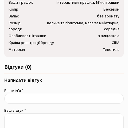
Види іграшок
Інтерактивні іграшки, М'які іграшки
Колір
Бежевий
Запах
без аромату
Розмір
велика та гігантська, мала та мініатюрна,
породи
середня
Особливості іграшки
з пищалкою
Країна реєстрації бренду
США
Матеріал
Текстиль
Відгуки (0)
Написати відгук
Ваше ім'я *
Ваш відгук *