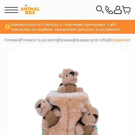
Шановні клієнти! У зв'язку з технічними причинами - сайт
тимчасово не приймає замовлення! Дякуємо за розуміння!
Головна
|
Розваги та дозвілля
|
Іграшки
|
Іграшки для собак
|
Іграшка інте