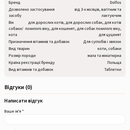
Бренд
Dolfos
Дозволено застосування
від 3-х місяців, вагітним та
засобу
лактуючим
Вік
для дорослих котів, для дорослих собак, для котів
собаки/
похилого віку, для кошенят, для собак похилого віку,
кота
для цуценят
Призначення вітамінів та добавок
Для суглобів і звязок
Вид тварин
коти, собаки
Розмір породи
мала та мініатюрна
Країна реєстрації бренду
Польща
Вид вітамінів та добавок
Таблетки
Відгуки (0)
Написати відгук
Ваше ім'я *