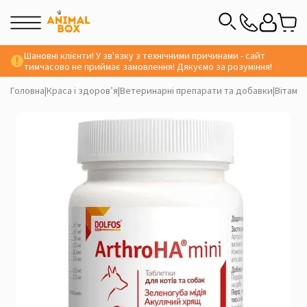
Шановні клієнти! У зв'язку з технічними причинами - сайт
тимчасово не приймає замовлення! Дякуємо за розуміння!
Головна
|
Краса і здоров’я
|
Ветеринарні препарати та добавки
|
Вітамін