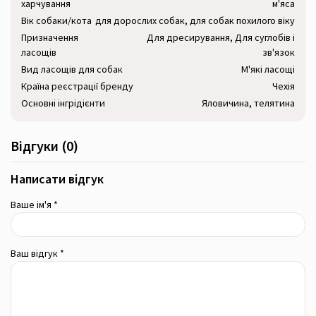
харчування
м'яса
Вік собаки/кота
для дорослих собак, для собак похилого віку
Призначення
Для дресирування, Для суглобів і
ласощів
зв'язок
Вид ласощів для собак
М'які ласощі
Країна реєстрації бренду
Чехія
Основні інгрідієнти
Яловичина, телятина
Відгуки (0)
Написати відгук
Ваше ім'я *
Ваш відгук *