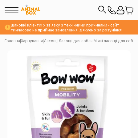
Шановні клієнти! У зв'язку з технічними причинами - сайт
тимчасово не приймає замовлення! Дякуємо за розуміння!
Головна
|
Харчування
|
Ласощі
|
Ласощі для собак
|
М'які ласощі для собак