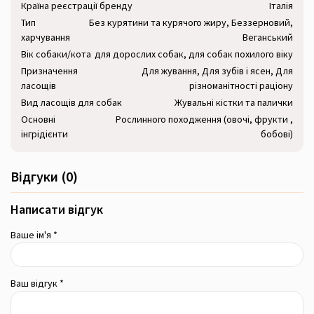
Країна реєстрації бренду
Італія
Тип
Без курятини та курячого жиру, Беззерновий,
харчування
Веганський
Вік собаки/кота
для дорослих собак, для собак похилого віку
Призначення
Для жування, Для зубів і ясен, Для
ласощів
різноманітності раціону
Вид ласощів для собак
Жувальні кістки та палички
Основні
Рослинного походження (овочі, фрукти ,
інгрідієнти
бобові)
Відгуки (0)
Написати відгук
Ваше ім'я *
Ваш відгук *