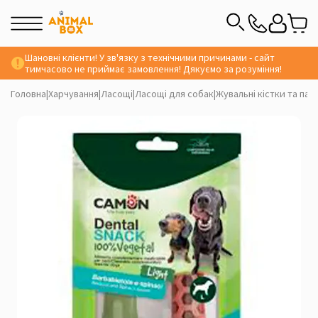
Шановні клієнти! У зв'язку з технічними причинами - сайт
тимчасово не приймає замовлення! Дякуємо за розуміння!
Головна
|
Харчування
|
Ласощі
|
Ласощі для собак
|
Жувальні кістки та пал