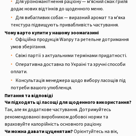
Для урізноманітнення раціону — м’ясний смак гриля
додає нових відтінків до щоденного меню.
Для вибагливих собак — виразний аромат та м’яка
текстура підвищують привабливість частування.
Чому варто купити у нашому зоомагазині
Офіційна продукція Wanpy та ретельне дотримання
умов зберігання.
Свіжі партії з актуальними термінами придатності.
Оперативна доставка по Україні та зручні способи
оплати.
Консультація менеджера щодо вибору ласощів під
потреби вашого улюбленця.
Питання та відповіді
Чи підходять ці ласощі для щоденного використання?
Так, але як додаткове частування. Дотримуйтесь
рекомендованої виробником добової норми та
враховуйте калорійність основного раціону.
Чи можна давати цуценятам?
Орієнтуйтесь на вік,