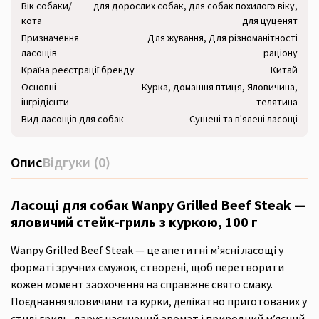
Вік собаки/
для дорослих собак, для собак похилого віку,
кота
для цуценят
Призначення
Для жування, Для різноманітності
ласощів
раціону
Країна реєстрації бренду
Китай
Основні
Курка, домашня птиця, Яловичина,
інгрідієнти
телятина
Вид ласощів для собак
Сушені та в'ялені ласощі
Опис
Відгуки (0)
Ласощі для собак Wanpy Grilled Beef Steak —
яловичий стейк‑гриль з куркою, 100 г
Wanpy Grilled Beef Steak — це апетитні м’ясні ласощі у
форматі зручних смужок, створені, щоб перетворити
кожен момент заохочення на справжнє свято смаку.
Поєднання яловичини та курки, делікатно приготованих у
стилі гриль, дарує насичений аромат і природний м’ясний