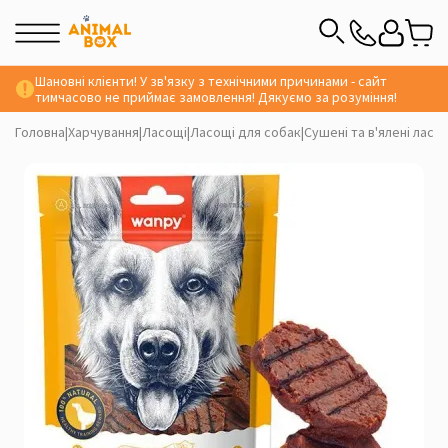
Шановні клієнти! У зв'язку з технічними причинами - сайт
тимчасово не приймає замовлення! Дякуємо за розуміння!
Головна
|
Харчування
|
Ласощі
|
Ласощі для собак
|
Сушені та в'ялені ласо