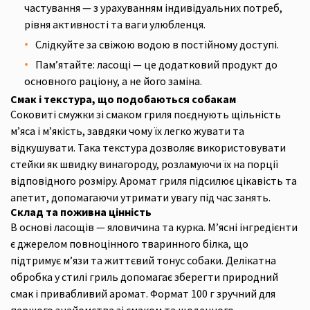
частування — з урахуванням індивідуальних потреб,
рівня активності та ваги улюбленця.
Слідкуйте за свіжою водою в постійному доступі.
Пам’ятайте: ласощі — це додатковий продукт до
основного раціону, а не його заміна.
Смак і текстура, що подобаються собакам
Соковиті смужки зі смаком гриля поєднують щільність
м’яса і м’якість, завдяки чому їх легко жувати та
відкушувати. Така текстура дозволяє використовувати
стейки як швидку винагороду, розламуючи їх на порції
відповідного розміру. Аромат гриля підсилює цікавість та
апетит, допомагаючи утримати увагу під час занять.
Склад та поживна цінність
В основі ласощів — яловичина та курка. М’ясні інгредієнти
є джерелом повноцінного тваринного білка, що
підтримує м’язи та життєвий тонус собаки. Делікатна
обробка у стилі гриль допомагає зберегти природний
смак і привабливий аромат. Формат 100 г зручний для