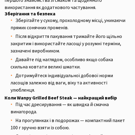
першого знайомства зі смаком та щоденного
використання як додаткового частування.
Зберігання та безпека
Зберігайте у сухому, прохолодному місці, уникаючи
прямих сонячних променів.
Після відкриття пакування тримайте його щільно
закритим і використайте ласощі у розумні терміни,
зазначені виробником.
Давайте під наглядом, особливо якщо собака
схильна ковтати великі шматки.
Дотримуйтеся індивідуальної добової норми
ласощів залежно від ваги, віку та активності
улюбленця.
Коли Wanpy Grilled Beef Steak — найкращий вибір
Під час дресирування — як швидка й смачна
винагорода.
На прогулянках і в подорожах — компактний пакет
100 г зручно взяти із собою.