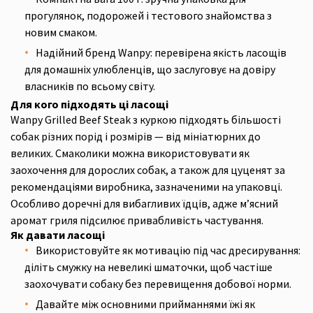
прогулянок, подорожей і тестового знайомства з
новим смаком.
Надійний бренд Wanpy: перевірена якість ласощів
для домашніх улюбленців, що заслуговує на довіру
власників по всьому світу.
Для кого підходять ці ласощі
Wanpy Grilled Beef Steak з куркою підходять більшості
собак різних порід і розмірів — від мініатюрних до
великих. Смаколики можна використовувати як
заохочення для дорослих собак, а також для цуценят за
рекомендаціями виробника, зазначеними на упаковці.
Особливо доречні для вибагливих їдців, адже м’ясний
аромат гриля підсилює привабливість частування.
Як давати ласощі
Використовуйте як мотивацію під час дресирування:
діліть смужку на невеликі шматочки, щоб частіше
заохочувати собаку без перевищення добової норми.
Давайте між основними прийманнями їжі як