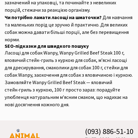
зазначений на упаковці, та починайте з невеликих
порцій, стежачи за реакцією організму.
Чи потрібно ламати ласощі на шматочки?
Для навчання
та маленьких порід це зручно й практично. Для великих
собак можна давати більші порції, але без перевищення
норми.
SEO-підказки для швидкого пошуку
Ласощі для собак Wanpy, Wanpy Grilled Beef Steak 100 г,
яловичий стейк-гриль з куркою для собак, м’ясні ласощі
для дресирування, смаколики для собак 100 г, стейки для
собак Wanpy, заохочення для собак з яловичиною і куркою.
Замовляйте Wanpy Grilled Beef Steak — яловичий
стейк‑гриль з куркою, 100 г просто зараз: порадуйте
улюбленця натуральним м’ясним смаком, що надихає на
нові досягнення кожного дня.
(093) 886-51-10