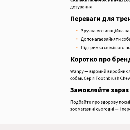
дозування.
Переваги для тре
Зручна мотиваційна наго
Допомагає зайняти соб
Підтримка свіжішого по
Коротко про брен
Wanpy — відомий виробник л
собак. Серія Toothbrush Che
Замовляйте зараз
Подбайте про здорову посмі
зоомагазині сьогодні — і пе