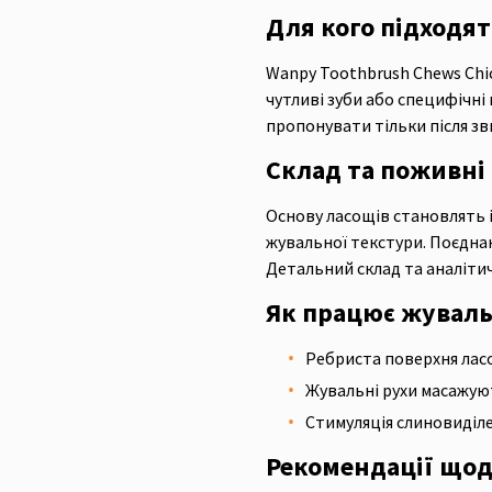
Для кого підходят
Wanpy Toothbrush Chews Chic
чутливі зуби або специфічні
пропонувати тільки після зв
Склад та поживні
Основу ласощів становлять 
жувальної текстури. Поєдна
Детальний склад та аналітич
Як працює жуваль
Ребриста поверхня ласо
Жувальні рухи масажуют
Стимуляція слиновиділ
Рекомендації щод