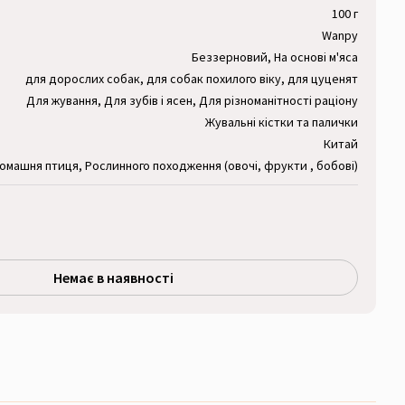
100 г
Wanpy
Беззерновий, На основі м'яса
для дорослих собак, для собак похилого віку, для цуценят
Для жування, Для зубів і ясен, Для різноманітності раціону
Жувальні кістки та палички
Китай
омашня птиця, Рослинного походження (овочі, фрукти , бобові)
Немає в наявності