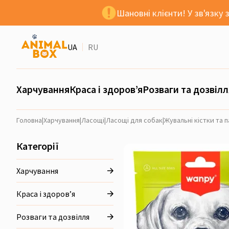
Шановні клієнти! У зв'язку
UA
RU
Харчування
Краса і здоров’я
Розваги та дозвілл
Головна
|
Харчування
|
Ласощі
|
Ласощі для собак
|
Жувальні кістки та 
Категорії
Харчування
Краса і здоров’я
Розваги та дозвілля