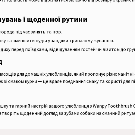
нувань і щоденної рутини
рода під час занять та ігор.
аку та зменшити нудьгу завдяки тривалому жуванню.
диху перед поїздками, відвідуванням гостей чи візитом до гру
д
асощів для домашніх улюбленців, який пропонує різноманітні
ws зі смаком курки — це вдале поєднання смаку та користі для 
шку та гарний настрій вашого улюбленця з Wanpy Toothbrush 
ретворіть щоденний догляд за зубами собаки на смачний ритуал