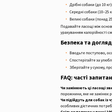
Дрібні собаки (до 10 кг)
Середні собаки (10–25 к
Великі собаки (понад 25
Подавайте ласощі між основн
урахуванням калорійності см
Безпека та догляд
Вводьте поступово, ос
Спостерігайте за улюбл
Зберігайте у сухому, п
FAQ: часті запита
Чи замінюють ці ласощі зв
порожнини, яке не замінює р
Чи підійдуть для собак із
особливих дієтичних потреб
Скільки паличок у пачці 100