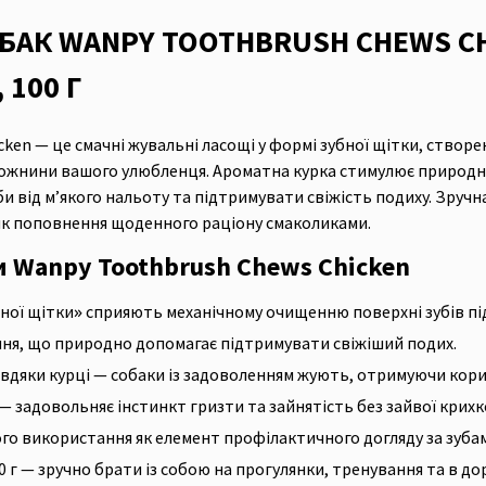
БАК WANPY TOOTHBRUSH CHEWS CHI
 100 Г
ken — це смачні жувальні ласощі у формі зубної щітки, створ
рожнини вашого улюбленця. Ароматна курка стимулює природне
и від м’якого нальоту та підтримувати свіжість подиху. Зручна
як поповнення щоденного раціону смаколиками.
и Wanpy Toothbrush Chews Chicken
ної щітки» сприяють механічному очищенню поверхні зубів під
ня, що природно допомагає підтримувати свіжіший подих.
вдяки курці — собаки із задоволенням жують, отримуючи корис
 задовольняє інстинкт гризти та зайнятість без зайвої крихко
о використання як елемент профілактичного догляду за зубам
 г — зручно брати із собою на прогулянки, тренування та в дор