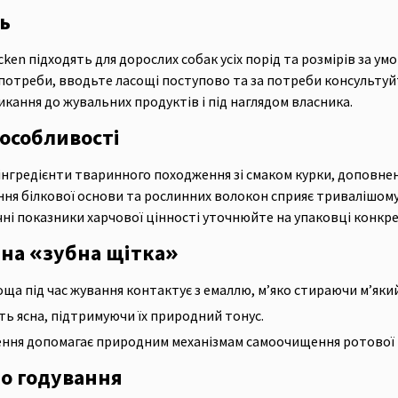
ь
ken підходять для дорослих собак усіх порід та розмірів за у
 потреби, вводьте ласощі поступово та за потреби консультуй
икання до жувальних продуктів і під наглядом власника.
 особливості
інгредієнти тваринного походження зі смаком курки, доповн
ння білкової основи та рослинних волокон сприяє тривалішом
ні показники харчової цінності уточнюйте на упаковці конкре
на «зубна щітка»
ща під час жування контактує з емаллю, м’яко стираючи м’який
ь ясна, підтримуючи їх природний тонус.
ення допомагає природним механізмам самоочищення ротової
о годування