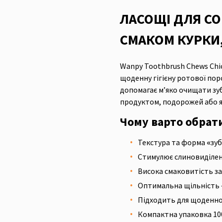
ЛАСОЩІ ДЛЯ СО
СМАКОМ КУРКИ,
Wanpy Toothbrush Chews Chic
щоденну гігієну ротової по
допомагає м’яко очищати зуб
продуктом, подорожей або 
Чому варто обрат
Текстура та форма «зуб
Стимулює слиновиділен
Висока смаковитість за
Оптимальна щільність —
Підходить для щоденног
Компактна упаковка 100