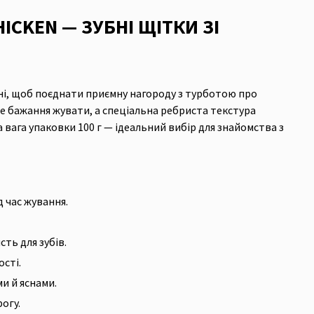
CKEN — ЗУБНІ ЩІТКИ ЗІ
ені, щоб поєднати приємну нагороду з турботою про
 бажання жувати, а спеціальна ребриста текстура
 вага упаковки 100 г — ідеальний вибір для знайомства з
 час жування.
ть для зубів.
сті.
и й яснами.
огу.