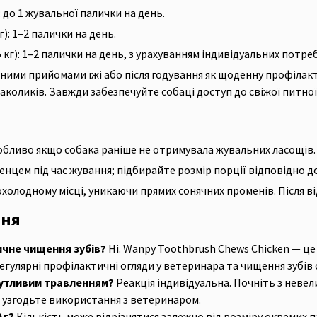
: до 1 жувальної палички на день.
г): 1–2 палички на день.
 кг): 1–2 палички на день, з урахуванням індивідуальних потреб
ими прийомами їжі або після годування як щоденну профілакт
аколиків. Завжди забезпечуйте собаці доступ до свіжої питної
обливо якщо собака раніше не отримувала жувальних ласощів.
енцем під час жування; підбирайте розмір порції відповідно до
рохолодному місці, уникаючи прямих сонячних променів. Після 
ння
ичне чищення зубів?
Ні. Wanpy Toothbrush Chews Chicken — це
егулярні профілактичні огляди у ветеринара та чищення зубів
 чутливим травленням?
Реакція індивідуальна. Почніть з невели
 узгодьте використання з ветеринаром.
 г?
Кількість може відрізнятися залежно від розміру окремих па