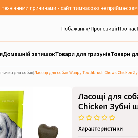
 з технічними причинами - сайт тимчасово не приймає за
Побажання/Пропозиції
Про нас
я
Домашній затишок
Товари для гризунів
Товари дл
палички для собак
|
Ласощі для собак Wanpy Toothbrush Chews Chicken Зуб
Ласощі для соб
Chicken Зубні щ
Характеристики