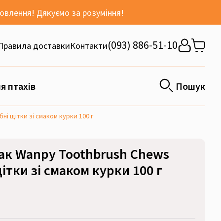
мовлення! Дякуємо за розуміння!
(093) 886-51-10
Правила доставки
Контакти
я птахів
Пошук
ні щітки зі смаком курки 100 г
ак Wanpy Toothbrush Chews
ітки зі смаком курки 100 г