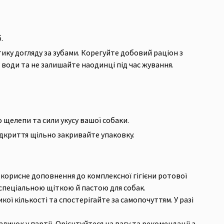
.
ику догляду за зубами. Корегуйте добовий раціон з
 води та не залишайте наодинці під час жування.
 щелепи та сили укусу вашої собаки.
відкриття щільно закривайте упаковку.
 корисне доповнення до комплексної гігієни ротової
 спеціальною щіткою й пастою для собак.
кої кількості та спостерігайте за самопочуттям. У разі
личок у партії. Орієнтуйтеся на вагу та рекомендації з