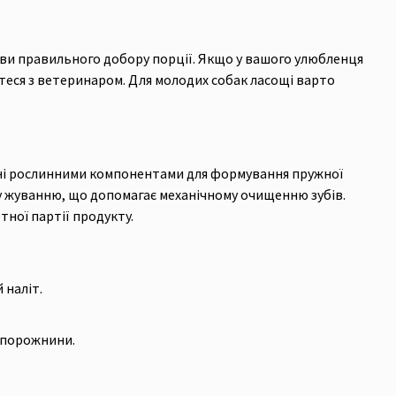
мови правильного добору порції. Якщо у вашого улюбленця
теся з ветеринаром. Для молодих собак ласощі варто
ені рослинними компонентами для формування пружної
у жуванню, що допомагає механічному очищенню зубів.
тної партії продукту.
 наліт.
 порожнини.