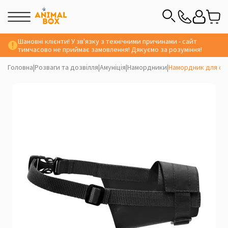
Шановні клієнти! У зв'язку з технічними причинами - сайт
тимчасово не приймає замовлення! Дякуємо за розуміння!
Головна
|
Розваги та дозвілля
|
Амуніція
|
Намордники
|
Намордник для со