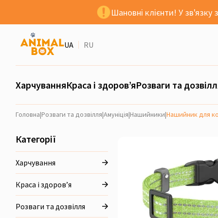
Шановні клієнти! У зв'язку
UA
RU
Харчування
Краса і здоров’я
Розваги та дозвілл
Головна
|
Розваги та дозвілля
|
Амуніція
|
Нашийники
|
Нашийник для кот
Категорії
Харчування
Краса і здоров’я
Розваги та дозвілля