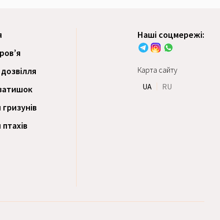
я
Наші соцмережі:
оров’я
Карта сайту
 дозвілля
UA
RU
затишок
 гризунів
 птахів