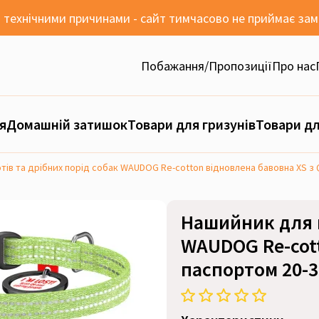
 з технічними причинами - сайт тимчасово не приймає за
Побажання/Пропозиції
Про нас
я
Домашній затишок
Товари для гризунів
Товари дл
ів та дрібних порід собак WAUDOG Re-cotton відновлена бавовна XS з 
Нашийник для к
WAUDOG Re-cott
паспортом 20-3