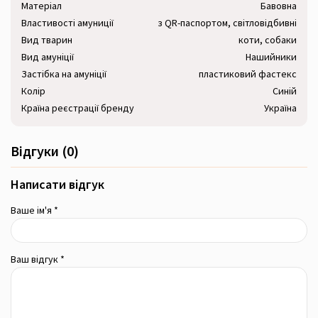
Матеріал
Бавовна
Властивості амуниції
з QR-паспортом, світловідбивні
Вид тварин
коти, собаки
Вид амуніції
Нашийники
Застібка на амуніції
пластиковий фастекс
Колір
Синій
Країна реєстрації бренду
Україна
Відгуки (0)
Написати відгук
Ваше ім'я *
Ваш відгук *