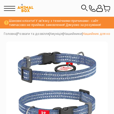
Шановні клієнти! У зв'язку з технічними причинами - сайт
тимчасово не приймає замовлення! Дякуємо за розуміння!
Головна
|
Розваги та дозвілля
|
Амуніція
|
Нашийники
|
Нашийник для котів