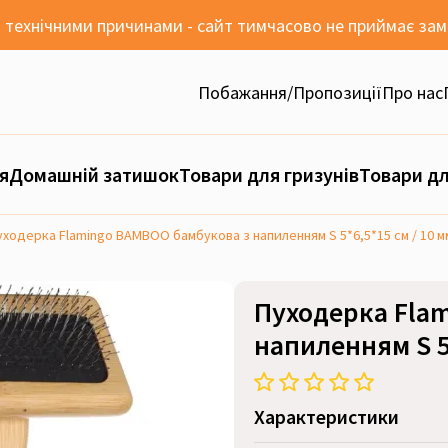
 з технічними причинами - сайт тимчасово не приймає за
Побажання/Пропозиції
Про нас
я
Домашній затишок
Товари для гризунів
Товари дл
уходерка Flamingo BAMBOO бамбукова з напиленням S 5*6,5*15 см / 10 м
Пуходерка Fla
напиленням S 5*
Характеристики