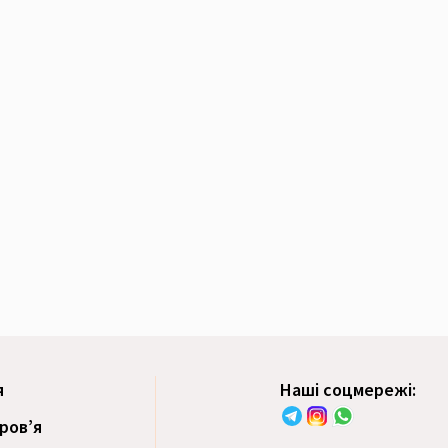
я
Наші соцмережі:
оров’я