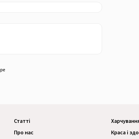
ре
Статті
Харчуванн
Про нас
Краса і зд