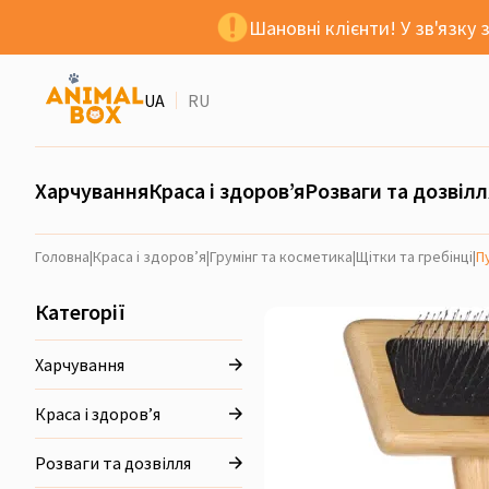
Шановні клієнти! У зв'язку
UA
RU
Харчування
Краса і здоров’я
Розваги та дозвілл
Головна
|
Краса і здоров’я
|
Грумінг та косметика
|
Щітки та гребінці
|
П
Категорії
Харчування
Краса і здоров’я
Розваги та дозвілля