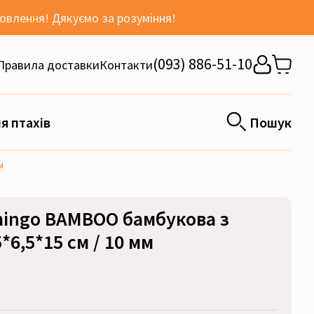
мовлення! Дякуємо за розуміння!
(093) 886-51-10
Правила доставки
Контакти
я птахів
Пошук
м
mingo BAMBOO бамбукова з
6,5*15 см / 10 мм