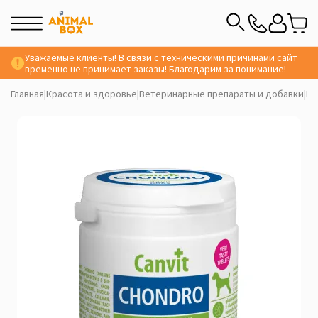
Уважаемые клиенты! В связи с техническими причинами сайт
временно не принимает заказы! Благодарим за понимание!
Главная
|
Красота и здоровье
|
Ветеринарные препараты и добавки
|
Ви