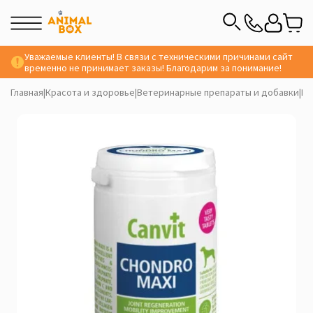
Уважаемые клиенты! В связи с техническими причинами сайт
временно не принимает заказы! Благодарим за понимание!
Главная
|
Красота и здоровье
|
Ветеринарные препараты и добавки
|
Ви